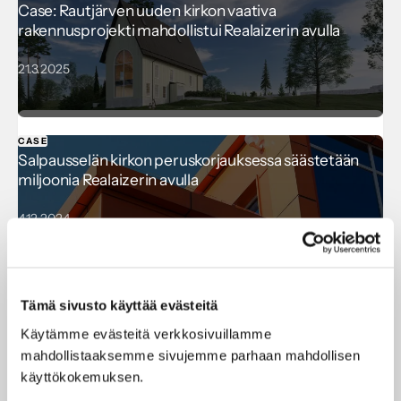
Case: Rautjärven uuden kirkon vaativa
rakennusprojekti mahdollistui Realaizerin avulla
21.3.2025
CASE
Salpausselän kirkon peruskorjauksessa säästetään
miljoonia Realaizerin avulla
4.12.2024
CASE
Tämä sivusto käyttää evästeitä
Luotettavat kustannuslaskelmat eri vaihtoehdoille jo
hankkeen alkuvaiheessa – Näin Delion käyttää
Käytämme evästeitä verkkosivuillamme
Realaizeria hankkeissaan
mahdollistaaksemme sivujemme parhaan mahdollisen
käyttökokemuksen.
13.8.2024