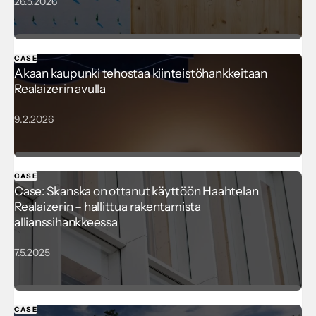
26.5.2026
CASE
Akaan kaupunki tehostaa kiinteistöhankkeitaan
Realaizerin avulla
9.2.2026
CASE
Case: Skanska on ottanut käyttöön Haahtelan
Realaizerin – hallittua rakentamista
allianssihankkeessa
7.5.2025
CASE