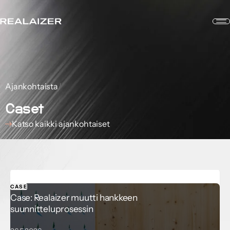
Ajankohtaista
/
Caset
Katso kaikki ajankohtaiset
CASE
Case: Realaizer muutti hankkeen
suunnitteluprosessin