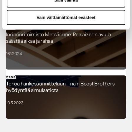
Salli valinta
6.2.2024
Vain välttämättömät evästeet
CASE
Insinööritoimisto Metsärinne: Realaizerin avulla
säästää aikaa ja rahaa
16.1.2024
CASE
Tehoa hankesuunnitteluun – näin Boost Brothers
hyödyntää simulaatiota
10.5.2023