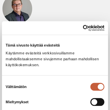
Jarmo Hyartt
Asiakkuudet
+358 40 562 6104
jarmo.hyartt@haahtela.fi
Tämä sivusto käyttää evästeitä
Käytämme evästeitä verkkosivuillamme
mahdollistaaksemme sivujemme parhaan mahdollisen
käyttökokemuksen.
Suostumuksen
Tommi Peltonen
Välttämätön
Asiakkuudet
valinta
+358 40 750 1927
tommi.peltonen@haahtela.fi
Mieltymykset