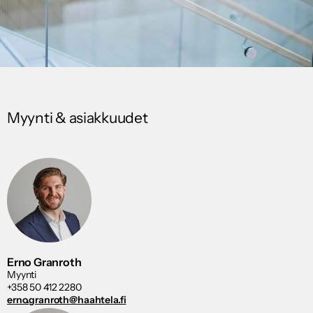
Myynti & asiakkuudet
Erno Granroth
Myynti
+358 50 412 2280
erno.granroth@haahtela.fi