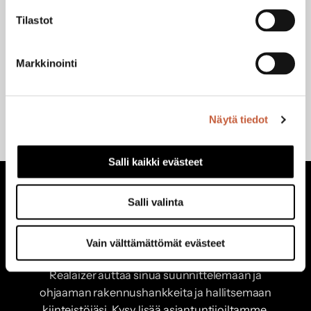
Tilastot
Markkinointi
Erkki Teittinen
Asiakkuudet
+358 40 562 6103
erkki.teittinen@haahtela.fi
Näytä tiedot
Salli kaikki evästeet
Salli valinta
Vain välttämättömät evästeet
Haluatko kuulla lisää?
Realaizer auttaa sinua suunnittelemaan ja
ohjaaman rakennushankkeita ja hallitsemaan
kiinteistöjäsi. Kysy lisää asiantuntijoiltamme.