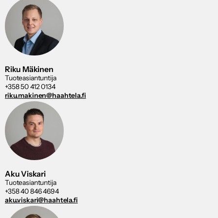
Riku Mäkinen
Tuoteasiantuntija
+358 50 412 0134
riku.makinen@haahtela.fi
Aku Viskari
Tuoteasiantuntija
+358 40 846 4694
aku.viskari@haahtela.fi