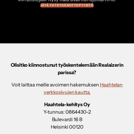
JÄTÄ YHTEYDENOTTOPYYNTÖ
Olisitko kiinnostunut työskentelemään Realaizerin
parissa?
Voit laittaa meille avoimen hakemuksen
Haahtelan
verkkosivujen kautta.
Haahtela-kehitys Oy
Y-tunnus: 0864430-2
Bulevardi 16 B
Helsinki 00120