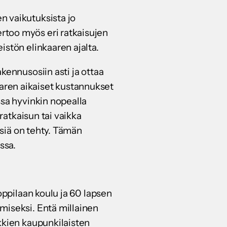
n vaikutuksista jo
rtoo myös eri ratkaisujen
istön elinkaaren ajalta.
kennusosiin asti ja ottaa
aren aikaiset kustannukset
ssa hyvinkin nopealla
ratkaisun tai vaikka
ksiä on tehty. Tämän
ssa.
oppilaan koulu ja 60 lapsen
miseksi. Entä millainen
kkien kaupunkilaisten