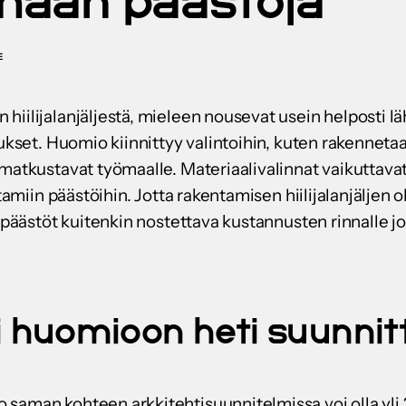
emään päästöjä
E
hiilijalanjäljestä, mieleen nousevat usein helposti l
tukset. Huomio kiinnittyy valintoihin, kuten rakenneta
 matkustavat työmaalle. Materiaalivalinnat vaikuttava
tamiin päästöihin. Jotta rakentamisen hiilijalanjäljen oh
dipäästöt kuitenkin nostettava kustannusten rinnalle jo
lki huomioon heti suunni
saman kohteen arkkitehtisuunnitelmissa voi olla yli 