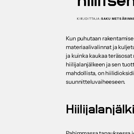
hillits
KIRJOITTAJA:
SAKU METSÄRINN
Kun puhutaan rakentamisen 
materiaalivalinnat ja kulje
ja kuinka kaukaa teräsosat
hiilijalanjälkeen ja sen tuot
mahdollista, on hiilidioksi
suunnitteluvaiheeseen.
Hiilijalanjä
Pahimmassa tapauksessa jo 