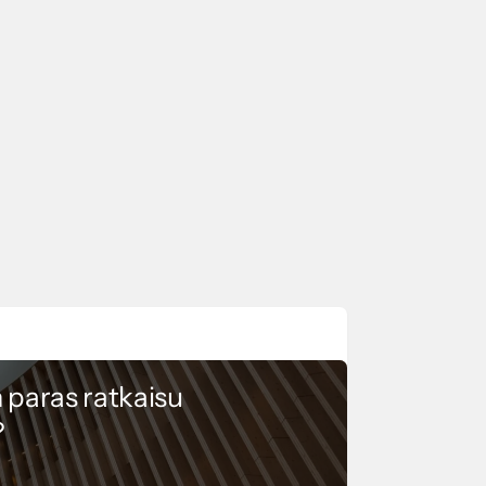
 paras ratkaisu
?