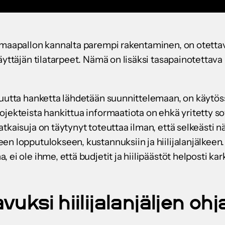
 maapallon kannalta parempi rakentaminen, on otetta
äyttäjän tilatarpeet. Nämä on lisäksi tasapainotettava
uutta hanketta lähdetään suunnittelemaan, on käytössä 
ojekteista hankittua informaatiota on ehkä yritetty s
tkaisuja on täytynyt toteuttaa ilman, että selkeästi 
en lopputulokseen, kustannuksiin ja hiilijalanjälkeen
ei ole ihme, että budjetit ja hiilipäästöt helposti kar
vuksi hiilijalanjäljen o