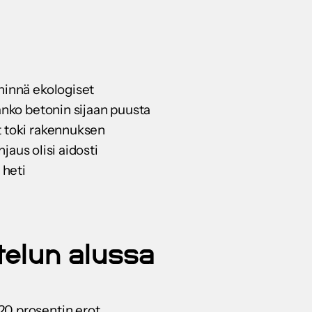
ähinnä ekologiset
anko betonin sijaan puusta
t toki rakennuksen
jaus olisi aidosti
 heti
ttelun alussa
20 prosentin erot