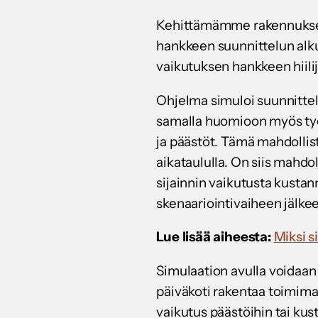
Kehittämämme rakennuksen s
hankkeen suunnittelun alku
vaikutuksen hankkeen hiilij
Ohjelma simuloi suunnittelu
samalla huomioon myös työ
ja päästöt. Tämä mahdollist
aikataululla. On siis mahdol
sijainnin vaikutusta kustan
skenaariointivaiheen jälke
Lue lisää aiheesta:
Miksi s
Simulaation avulla voidaan 
päiväkoti rakentaa toimima
vaikutus päästöihin tai ku