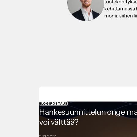
tuotekehitykse
kehittämässä Re
monia siihen l
BLOGIPOSTAUS
Hankesuunnittelun ongelmat 
voi välttää?
2.12.2021