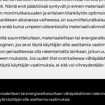
kohti. Nämä erot päästöissä syntyvät jo ennen materiaali
in monimutkaisuuden ja erilaisen tilankäytön optimoin
hankkeen aikaisessa vaiheessa, on suunnitteluratkaisu
a enää kuroa umpeen oikeanlaisilla materiaalivalinnoil
tä suunnittelultaan, materiaaleiltaan tai energiarat
oginen, jos se ei täytä käyttäjän sille asettamia vaati
on periaatteessa olla rakentamatta lainkaan, ja kun u
rpeen mukaista. Jos uudet tilat ovat kaikessa vähäpää
 täytä käyttäjän vaatimuksia, ei sitä voi vihreydestään
riaaleiltaan tai energiaratkaisuiltaan vähäpäästöinen rakennus
äytä käyttäjän sille asettamia vaatimuksia.