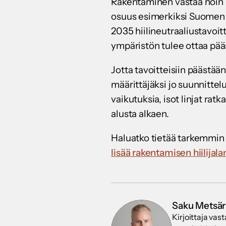
Rakentaminen vastaa noin 
osuus esimerkiksi Suomen 
2035 hiilineutraaliustavoi
ympäristön tulee ottaa pä
Jotta tavoitteisiin päästään
määrittäjäksi jo suunnittel
vaikutuksia, isot linjat ra
alusta alkaen.
Haluatko tietää tarkemmin s
lisää rakentamisen hiilijalan
Saku Metsär
Kirjoittaja vas