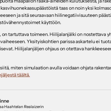
puolta maapallon raaka-aineiden kulutuksesta, ja rak
kasvihuonekaasupäästöistä taas on noin yksi kolmas
tteeseen ja sitä seuraavaan hiilinegatiivisuuteen pää
ästövähennystoimet käyttöön.
, on tartuttava toimeen. Hiilijalanjälki on nostettava 
uvaiheeseen. Yksityiskohtien parissa askartelu ei tuot
tkaisevat. Hiilijalanjäljen ohjaus on otettava hankkees
iitä, miten simulaation avulla voidaan ohjata rakenta
jäljestä täältä.
inne
taa Haahtelan Realaizerin