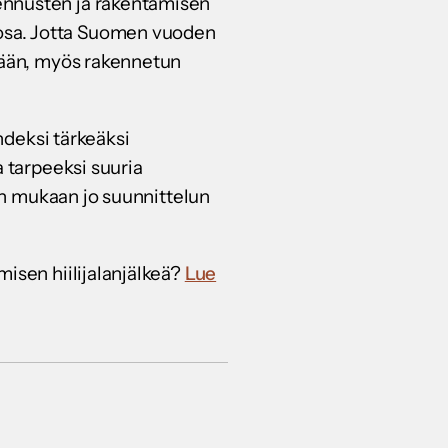
ennusten ja rakentamisen
osa. Jotta Suomen vuoden
stään, myös rakennetun
yhdeksi tärkeäksi
a tarpeeksi suuria
een mukaan jo suunnittelun
misen hiilijalanjälkeä?
Lue