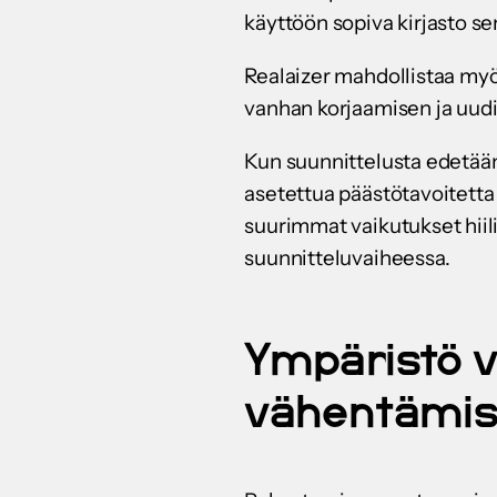
käyttöön sopiva kirjasto se
Realaizer mahdollistaa myö
vanhan korjaamisen ja uudis
Kun suunnittelusta edetää
asetettua päästötavoitetta
suurimmat vaikutukset hiilip
suunnitteluvaiheessa.
Ympäristö v
vähentämis