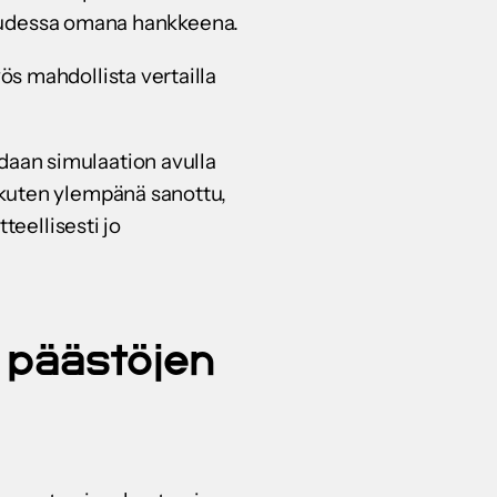
isuudessa omana hankkeena.
s mahdollista vertailla
aan simulaation avulla
 kuten ylempänä sanottu,
teellisesti jo
a päästöjen