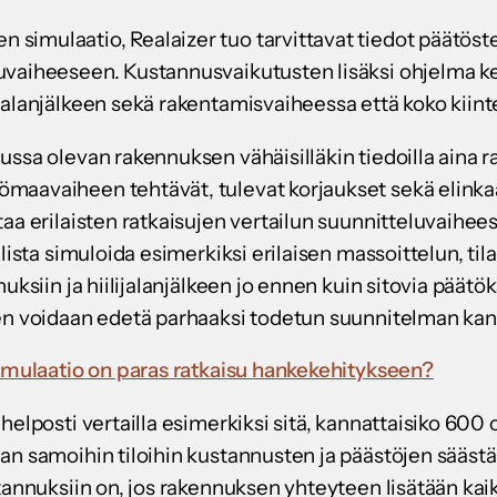
imulaatio, Realaizer tuo tarvittavat tiedot päätöste
vaiheeseen. Kustannusvaikutusten lisäksi ohjelma ke
alanjälkeen sekä rakentamisvaiheessa että koko kiinte
ssa olevan rakennuksen vähäisilläkin tiedoilla aina ra
maavaiheen tehtävät, tulevat korjaukset sekä elinka
aa erilaisten ratkaisujen vertailun suunnitteluvaihee
lista simuloida esimerkiksi erilaisen massoittelun, tila
nuksiin ja hiilijalanjälkeen jo ennen kuin sitovia päätö
en voidaan edetä parhaaksi todetun suunnitelman kan
imulaatio on paras ratkaisu hankekehitykseen?
helposti vertailla esimerkiksi sitä, kannattaisiko 600 
an samoihin tiloihin kustannusten ja päästöjen säästä
stannuksiin on, jos rakennuksen yhteyteen lisätään kai