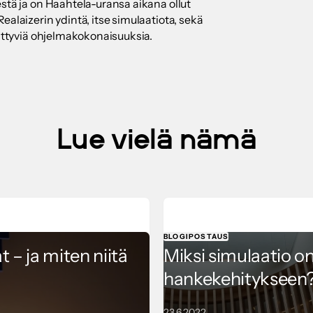
stä ja on Haahtela-uransa aikana ollut
alaizerin ydintä, itse simulaatiota, sekä
iittyviä ohjelmakokonaisuuksia.
Lue vielä nämä
BLOGIPOSTAUS
– ja miten niitä
Miksi simulaatio on
hankekehitykseen
23.6.2022