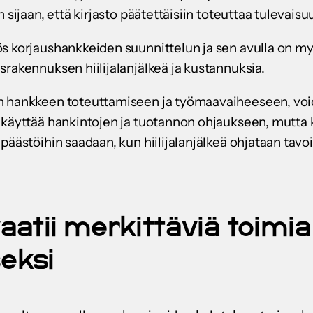
n sijaan, että kirjasto päätettäisiin toteuttaa tuleva
s korjaushankkeiden suunnittelun ja sen avulla on myö
rakennuksen hiilijalanjälkeä ja kustannuksia.
n hankkeen toteuttamiseen ja työmaavaiheeseen, void
 käyttää hankintojen ja tuotannon ohjaukseen, mutta
äästöihin saadaan, kun hiilijalanjälkeä ohjataan tavoit
aatii merkittäviä toimi
eksi