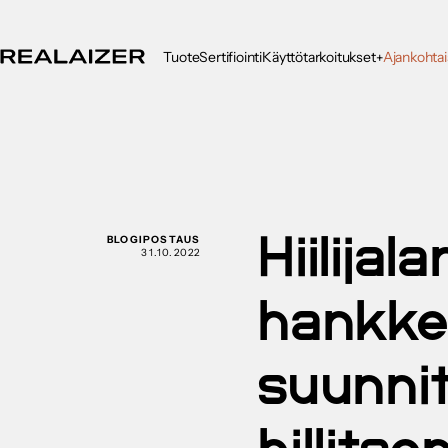
Tuote
Sertifiointi
Käyttötarkoitukset
Ajankohtai
+
BLOGIPOSTAUS
Hiilijal
31.10.2022
hankk
suunni