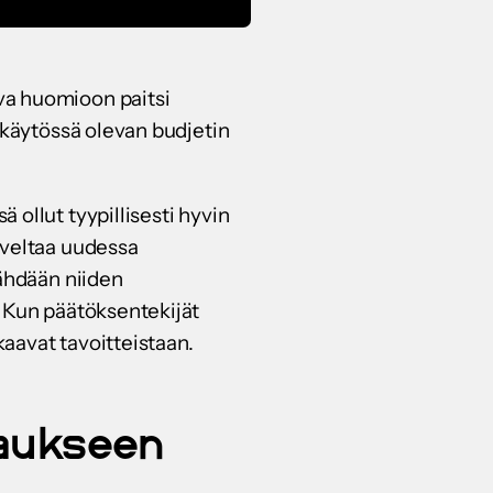
va huomioon paitsi
 käytössä olevan budjetin
ollut tyypillisesti hyvin
oveltaa uudessa
nähdään niiden
. Kun päätöksentekijät
kaavat tavoitteistaan.
hjaukseen