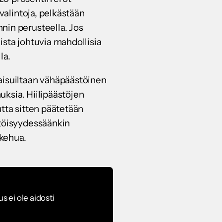
valintoja, pelkästään
nin perusteella. Jos
ista johtuvia mahdollisia
la.
kaisuiltaan vähäpäästöinen
muksia. Hiilipäästöjen
utta sitten päätetään
stöisyydessäänkin
 kehua.
 ei ole aidosti