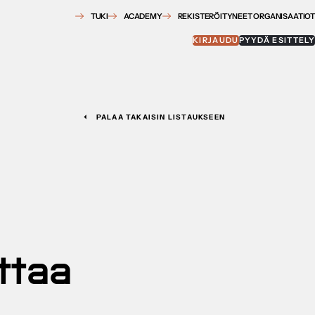
TUKI
ACADEMY
REKISTERÖITYNEET ORGANISAATIOT
KIRJAUDU
PYYDÄ ESITTELY
PALAA TAKAISIN LISTAUKSEEN
ttaa