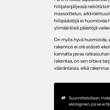
hiilijalanjäljessä neliötä 
massoittelun, arkkitehtuur
hiilipäästöjä ei huomioida 
ylimääräisiä päästöjä vaike
On myös hyvä huomioida, et
rakennus ei ole aidosti ekol
kannalta paras ratkaisuhan 
rakentaa, on sen oltava ta
vääränlaisia, eikä rakennus
Suunnittelultaan, mate
ekologinen, jos se ei t