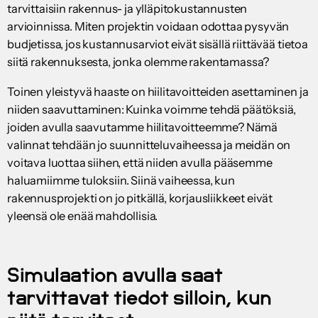
tarvittaisiin rakennus- ja ylläpitokustannusten
arvioinnissa. Miten projektin voidaan odottaa pysyvän
budjetissa, jos kustannusarviot eivät sisällä riittävää tietoa
siitä rakennuksesta, jonka olemme rakentamassa?
Toinen yleistyvä haaste on hiilitavoitteiden asettaminen ja
niiden saavuttaminen: Kuinka voimme tehdä päätöksiä,
joiden avulla saavutamme hiilitavoitteemme? Nämä
valinnat tehdään jo suunnitteluvaiheessa ja meidän on
voitava luottaa siihen, että niiden avulla pääsemme
haluamiimme tuloksiin. Siinä vaiheessa, kun
rakennusprojekti on jo pitkällä, korjausliikkeet eivät
yleensä ole enää mahdollisia.
Simulaation avulla saat
tarvittavat tiedot silloin, kun