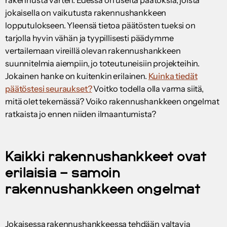
rakennusta varten. Edessä on useita päätöksiä, joista
jokaisella on vaikutusta rakennushankkeen
lopputulokseen. Yleensä tietoa päätösten tueksi on
tarjolla hyvin vähän ja tyypillisesti päädymme
vertailemaan vireillä olevan rakennushankkeen
suunnitelmia aiempiin, jo toteutuneisiin projekteihin.
Jokainen hanke on kuitenkin erilainen.
Kuinka tiedät
päätöstesi seuraukset?
Voitko todella olla varma siitä,
mitä olet tekemässä? Voiko rakennushankkeen ongelmat
ratkaista jo ennen niiden ilmaantumista?
Kaikki rakennushankkeet ovat
erilaisia – samoin
rakennushankkeen ongelmat
Jokaisessa rakennushankkeessa tehdään valtavia