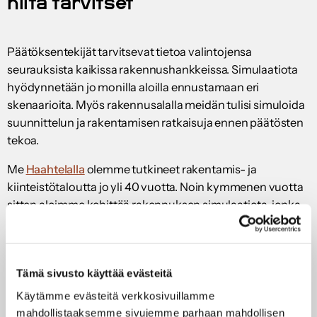
niitä tarvitset
Päätöksentekijät tarvitsevat tietoa valintojensa
seurauksista kaikissa rakennushankkeissa. Simulaatiota
hyödynnetään jo monilla aloilla ennustamaan eri
skenaarioita. Myös rakennusalalla meidän tulisi simuloida
suunnittelun ja rakentamisen ratkaisuja ennen päätösten
tekoa.
Me
Haahtelalla
olemme tutkineet rakentamis- ja
kiinteistötaloutta jo yli 40 vuotta. Noin kymmenen vuotta
sitten aloimme kehittää rakennuksen simulaatiota, jonka
avulla valintojen seuraukset voidaan havainnollistaa jo
rakennushankkeen alkuvaiheessa.
Haahtelan Realaizerin avulla voit simuloida eri
Tämä sivusto käyttää evästeitä
mahdollisuuksia, vertailla niitä ja tehdä päätökset faktojen
Käytämme evästeitä verkkosivuillamme
perusteella. Rakennuksen voi simuloida aina käyttäjän
mahdollistaaksemme sivujemme parhaan mahdollisen