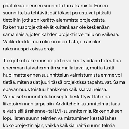
päätöksiä jo ennen suunnittelun alkamista. Ennen
suunnittelua tehtävät päätökset perustuvat pitkälti
tietoihin, jotka on kerätty aiemmista projekteista.
Rakennusprojektit eivät kuitenkaan ole keskenään
samanlaisia, joten kahden projektin vertailu on vaikeaa.
Vaikka kaikki muu olisikin identtistä, on ainakin
rakennuspaikoissa eroja.
Toki jotkut rakennusprojektin vaiheet voidaan toteuttaa
enemmän tai vähemmän samalla tavalla, mutta tästä
huolimatta ennen suunnittelun valmistumista emme voi
tietää, miten asiat juuri tässä projektissa tapahtuvat. Sama
epävarmuus toistuu hankkeen kaikissa vaiheissa:
Varhaiset suunnittelukonseptit keskittyvät lähinnä
liiketoiminnan tarpeisiin. Arkkitehdin suunnitelmat taas
eivät sisällä rakenne- tai LVI-suunnitelmia. Rakennuksen
lopullisten suunnitelmien valmistuminen kestää lähes
koko projektin ajan, vaikka kaikkia näitä suunnitelmia