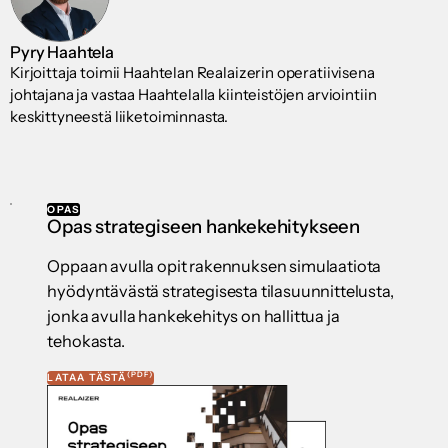
Pyry Haahtela
Kirjoittaja toimii Haahtelan Realaizerin operatiivisena
johtajana ja vastaa Haahtelalla kiinteistöjen arviointiin
keskittyneestä liiketoiminnasta.
OPAS
Opas strategiseen hankekehitykseen
Oppaan avulla opit rakennuksen simulaatiota
hyödyntävästä strategisesta tilasuunnittelusta,
jonka avulla hankekehitys on hallittua ja
tehokasta.
(PDF)
LATAA TÄSTÄ