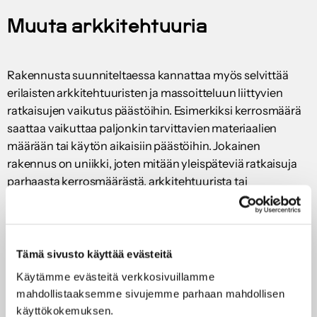
Muuta arkkitehtuuria
Rakennusta suunniteltaessa kannattaa myös selvittää
erilaisten arkkitehtuuristen ja massoitteluun liittyvien
ratkaisujen vaikutus päästöihin. Esimerkiksi kerrosmäärä
saattaa vaikuttaa paljonkin tarvittavien materiaalien
määrään tai käytön aikaisiin päästöihin. Jokainen
rakennus on uniikki, joten mitään yleispäteviä ratkaisuja
parhaasta kerrosmäärästä, arkkitehtuurista tai
muistakaan ominaisuuksista on mahdotonta antaa.
Tontin ominaisuudet, kaavamääräykset ja tuleva
käyttötarkoitus tietenkin asettavat raamit mahdollisille
ratkaisuille. Simulaation avulla on kuitenkin mahdollista
Tämä sivusto käyttää evästeitä
vertailla eri vaihtoehtojen vaikutusta niin kustannuksiin
Käytämme evästeitä verkkosivuillamme
kuin hiilijalanjälkeenkin, joten ennen lopullisten valintojen
mahdollistaaksemme sivujemme parhaan mahdollisen
tekemistä kannattaa tutkia eri vaihtoehtoja.
käyttökokemuksen.