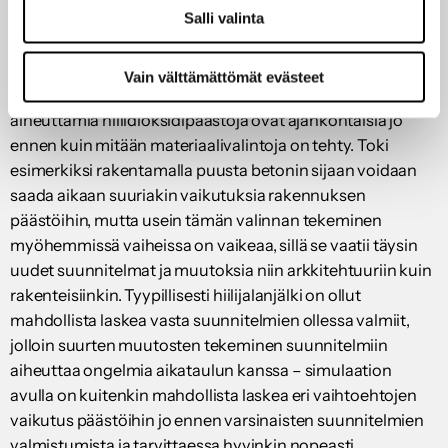
kerrosmäärästä tai muista rakennuksen ominaisuuksista.
Salli valinta
Ja kuten edellä todettu, näillä voi olla huomattava vaikutus
kiinteistön päästöihin.
Vain välttämättömät evästeet
Kaikki yllä mainitut tavat vähentää rakennuksen
aiheuttamia hiilidioksidipäästöjä ovat ajankohtaisia jo
ennen kuin mitään materiaalivalintoja on tehty. Toki
esimerkiksi rakentamalla puusta betonin sijaan voidaan
saada aikaan suuriakin vaikutuksia rakennuksen
päästöihin, mutta usein tämän valinnan tekeminen
myöhemmissä vaiheissa on vaikeaa, sillä se vaatii täysin
uudet suunnitelmat ja muutoksia niin arkkitehtuuriin kuin
rakenteisiinkin. Tyypillisesti hiilijalanjälki on ollut
mahdollista laskea vasta suunnitelmien ollessa valmiit,
jolloin suurten muutosten tekeminen suunnitelmiin
aiheuttaa ongelmia aikataulun kanssa – simulaation
avulla on kuitenkin mahdollista laskea eri vaihtoehtojen
vaikutus päästöihin jo ennen varsinaisten suunnitelmien
valmistumista ja tarvittaessa hyvinkin nopeasti.