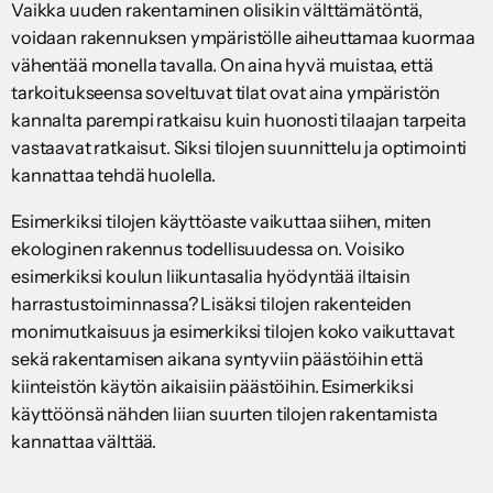
Vaikka uuden rakentaminen olisikin välttämätöntä,
voidaan rakennuksen ympäristölle aiheuttamaa kuormaa
vähentää monella tavalla. On aina hyvä muistaa, että
tarkoitukseensa soveltuvat tilat ovat aina ympäristön
kannalta parempi ratkaisu kuin huonosti tilaajan tarpeita
vastaavat ratkaisut. Siksi tilojen suunnittelu ja optimointi
kannattaa tehdä huolella.
Esimerkiksi tilojen käyttöaste vaikuttaa siihen, miten
ekologinen rakennus todellisuudessa on. Voisiko
esimerkiksi koulun liikuntasalia hyödyntää iltaisin
harrastustoiminnassa? Lisäksi tilojen rakenteiden
monimutkaisuus ja esimerkiksi tilojen koko vaikuttavat
sekä rakentamisen aikana syntyviin päästöihin että
kiinteistön käytön aikaisiin päästöihin. Esimerkiksi
käyttöönsä nähden liian suurten tilojen rakentamista
kannattaa välttää.