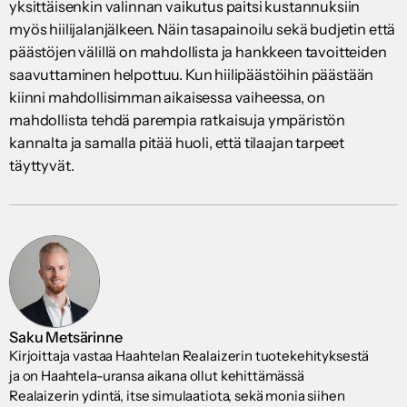
yksittäisenkin valinnan vaikutus paitsi kustannuksiin
myös hiilijalanjälkeen. Näin tasapainoilu sekä budjetin että
päästöjen välillä on mahdollista ja hankkeen tavoitteiden
saavuttaminen helpottuu. Kun hiilipäästöihin päästään
kiinni mahdollisimman aikaisessa vaiheessa, on
mahdollista tehdä parempia ratkaisuja ympäristön
kannalta ja samalla pitää huoli, että tilaajan tarpeet
täyttyvät.
Saku Metsärinne
Kirjoittaja vastaa Haahtelan Realaizerin tuotekehityksestä
ja on Haahtela-uransa aikana ollut kehittämässä
Realaizerin ydintä, itse simulaatiota, sekä monia siihen