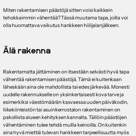
Miten rakentamisen päästöjä sitten voisi kaikkein
tehokkaimmin vähentää? Tässä muutama tapa, joilla voi
olla huomattava vaikutus hankkeen hiilijalanjälkeen.
Älä rakenna
Rakentamatta jättäminen on itsestään selvästi hyvä tapa
vähentää rakentamisen päästöjä. Tämä ei kuitenkaan
läheskään aina ole mahdollista tai edes järkevää. Monesti
uudelle rakennukselle on yksinkertaisesti kova tarve ja
esimerkiksi väestömäärän kasvaessa uuden päiväkodin,
liikekiinteistön tai asuinkerrostalon rakentaminen on
pakollista alueen kehityksen kannalta. Tällöin päästöjen
vähentäminen tulee tehdä muilla keinoilla. On kuitenkin
aina hyvä miettiä tulevan hankkeen tarpeellisuutta myös