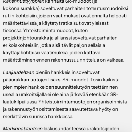
Rakennustyyppien
kannalta SR-muodot (ja
kokonaisurakka) soveltuvat parhaiten toteutusmuodoiksi
rutiinikohteisiin, joiden vaatimukset ovat ennalta helposti
määritettävissä ja käytetyt ratkaisut ovat yleisesti
tiedossa. Yhteistoimintamuodot, kuten
projektinjohtourakka ja allianssi soveltuvat parhaiten
erikoiskohteisiin, jotka sisältävät paljon sellaisia
käyttäjäkohtaisia vaatimuksia, joiden kattava
määrittäminen ennen rakennussuunnittelua on vaikeaa.
Laajuudeltaan
pieniin hankkeisiin soveltuvat
pääurakkamuotojen lisäksi SR-muodot. Tosin kaikista
pienimpien hankkeiden suunnittelutyön teettäminen
usealla urakoitsijalla ei ole aina järkevää etenkään SR-
laatukilpailussa. Yhteistoimintamuotojen organisoinnista
ja rakennustyön osittamisesta saavutettava hyöty on
merkittävin suurissa hankkeissa.
Markkinatilanteen
laskusuhdanteessa urakoitsijoiden