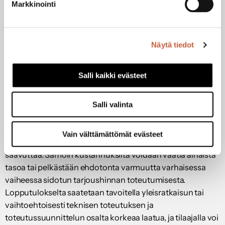
Markkinointi
Tilaajan on priorisoitava hankkeen tavoitteet ja valittava
toteutusmuoto, joka toteuttaa parhaiten tärkeimmät 2–3
tavoitetta.
Näytä tiedot
Salli kaikki evästeet
Tilaaja asettaa rakennushankkeelle useita tavoitteita,
jotka voidaan yleisesti ryhmitellä koskemaan
aikaa
,
Salli valinta
kustannuksia
,
laatua
ja
hallintoa
. Kaikilla näillä tavoitteilla
on taso ja varmuus. Esimerkiksi aikataulu voi olla kireä,
Vain välttämättömät evästeet
jolloin tietty laatu- tai kustannustaso voi olla haastava
saavuttaa. Samoin kustannuksilta voidaan vaatia alhaista
tasoa tai pelkästään ehdotonta varmuutta varhaisessa
vaiheessa sidotun tarjoushinnan toteutumisesta.
Lopputulokselta saatetaan tavoitella yleisratkaisun tai
vaihtoehtoisesti teknisen toteutuksen ja
toteutussuunnittelun osalta korkeaa laatua, ja tilaajalla voi