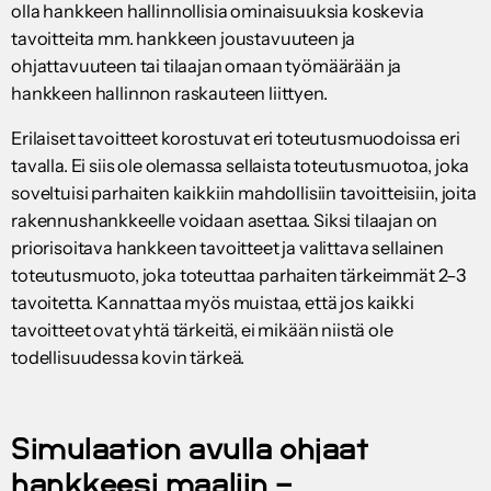
olla hankkeen hallinnollisia ominaisuuksia koskevia
tavoitteita mm. hankkeen joustavuuteen ja
ohjattavuuteen tai tilaajan omaan työmäärään ja
hankkeen hallinnon raskauteen liittyen.
Erilaiset tavoitteet korostuvat eri toteutusmuodoissa eri
tavalla. Ei siis ole olemassa sellaista toteutusmuotoa, joka
soveltuisi parhaiten kaikkiin mahdollisiin tavoitteisiin, joita
rakennushankkeelle voidaan asettaa. Siksi tilaajan on
priorisoitava hankkeen tavoitteet ja valittava sellainen
toteutusmuoto, joka toteuttaa parhaiten tärkeimmät 2–3
tavoitetta. Kannattaa myös muistaa, että jos kaikki
tavoitteet ovat yhtä tärkeitä, ei mikään niistä ole
todellisuudessa kovin tärkeä.
Simulaation avulla ohjaat
hankkeesi maaliin –