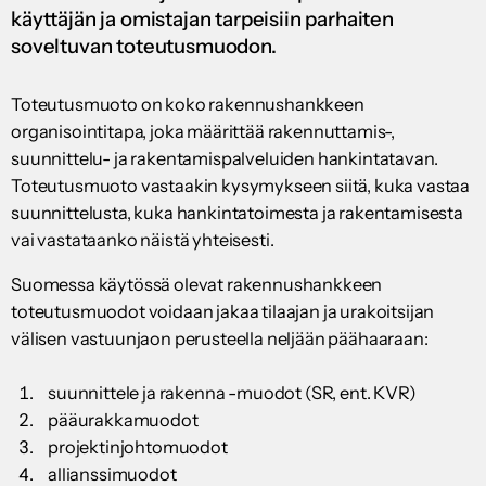
käyttäjän ja omistajan tarpeisiin parhaiten
soveltuvan toteutusmuodon.
Toteutusmuoto on koko rakennushankkeen
organisointitapa, joka määrittää rakennuttamis-,
suunnittelu- ja rakentamispalveluiden hankintatavan.
Toteutusmuoto vastaakin kysymykseen siitä, kuka vastaa
suunnittelusta, kuka hankintatoimesta ja rakentamisesta
vai vastataanko näistä yhteisesti.
Suomessa käytössä olevat rakennushankkeen
toteutusmuodot voidaan jakaa tilaajan ja urakoitsijan
välisen vastuunjaon perusteella neljään päähaaraan:
suunnittele ja rakenna -muodot (SR, ent. KVR)
pääurakkamuodot
projektinjohtomuodot
allianssimuodot