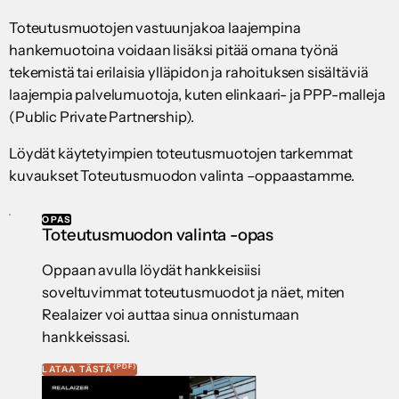
Toteutusmuotojen vastuunjakoa laajempina
hankemuotoina voidaan lisäksi pitää omana työnä
tekemistä tai erilaisia ylläpidon ja rahoituksen sisältäviä
laajempia palvelumuotoja, kuten elinkaari- ja PPP-malleja
(Public Private Partnership).
Löydät käytetyimpien toteutusmuotojen tarkemmat
kuvaukset Toteutusmuodon valinta –oppaastamme.
OPAS
Toteutusmuodon valinta -opas
Oppaan avulla löydät hankkeisiisi
soveltuvimmat toteutusmuodot ja näet, miten
Realaizer voi auttaa sinua onnistumaan
hankkeissasi.
(PDF)
LATAA TÄSTÄ