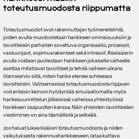
toteutusmuodosta riippumatta
Toteutusmuodot ovat rakennuttajan työmenetelmiä,
joiden avulla muodostetaan hankkeen ominaisuuksiin ja
tavoitteisiin parhaiten soveltuva organisaatio, prosessit,
vastuunjaot, sopimusrakenteet sekä intressit. Realaizerin
avulla voidaan puolestaan hankkeen jokaiselle vaiheelle
asettaa mitattavat tavoitteet ja tehdä vaiheen aikana
tilannearvio siitä, miten hanke etenee suhteessa
tavoitteisiin. Valitsemastasi toteutusmuodosta riippuen
voit erilaisin keinoin hyödyntää simulaatiomallia myös
hankesuunnittelun jälkeisissä vaiheissa yhteistyössä
hankkeen osapuolten kanssa. Näin yhteisten tavoitteiden
viestiminen on aina täsmällistä ja selkeää.
Jos haluat lukea lisää eri toteutusmuodoista ja niiden
vaikutuksesta rakennushankkeeseen, lataa kattava