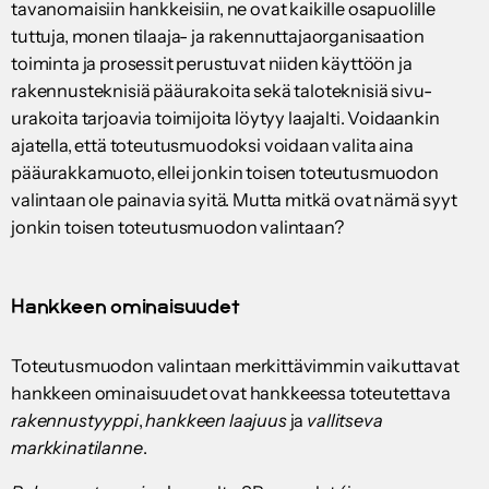
tavanomaisiin hankkeisiin, ne ovat kaikille osapuolille
tuttuja, monen tilaaja- ja rakennuttajaorganisaation
toiminta ja prosessit perustuvat niiden käyttöön ja
rakennusteknisiä pääurakoita sekä taloteknisiä sivu-
urakoita tarjoavia toimijoita löytyy laajalti. Voidaankin
ajatella, että toteutusmuodoksi voidaan valita aina
pääurakkamuoto, ellei jonkin toisen toteutusmuodon
valintaan ole painavia syitä. Mutta mitkä ovat nämä syyt
jonkin toisen toteutusmuodon valintaan?
Hankkeen ominaisuudet
Toteutusmuodon valintaan merkittävimmin vaikuttavat
hankkeen ominaisuudet ovat hankkeessa toteutettava
rakennustyyppi
,
hankkeen laajuus
ja
vallitseva
markkinatilanne
.